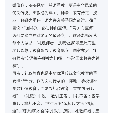
巍仪容，泱泱风华。尊师重教，更是中华民族的
优良传统。重教必先尊师。师者，兼有传道、授
业、解惑之重任。师之兴衰关乎国之命运。荀子
曾说：“国将兴，必贵师而重傅。”“贵师而重傅”，
必然要建立在对老师的敬爱之上。敬爱老师应从
每个人做起。“礼敬师者，从我做起”即应此而生。
老师既尊，教育随兴；教育既兴，国家亦兴。“礼
敬师者”实乃振兴师教之门径，也是“国家将兴之祯
祥”。、
再者，礼仪教育也是中华优秀传统文化教育的重
要组成部分。作为文明传承的主阵地，学校理应
复兴礼仪教育；而复兴礼仪教育，首在“礼敬师
者”。《礼记》中说：“教训正俗，非礼不备；宦学
事师，非礼不亲。”学生只有“亲其师”才会“信其
道”，“尊其师”才会“奉其教”。所以，礼敬师者，应