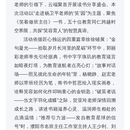
老师的引领下，云端聚首开展读书分享盛会。本
次活动以“走进杨卫平老师的‘笑’园”为主题，聚焦
《笑着做班主任》一书，五十位教育同仁跨越时
空界限，共探“笑容育人”的智慧真谛。
活动依循匠心独运的四重篇章徐徐铺展：“金
句凝光——拾取岁月长河里的星砾”环节中，郭丽
彩老师率先引经据典，书中字字珠玑的教育箴言
如暗夜灯塔，为教育迷航者点亮心灯；“故事对话
场——照见彼此生命的年轮”里，杨晓静、赵宏老
师以带班经历为笔，将书中哲思绘入现实画卷，
诠释笑容如何化作叩响童心的金钥匙；“破茧者说
——当文字羽化成蝶”之际，贺亚玲老师深情回溯
成长之路，讲述书籍滋养心灵、温润师生相处的
点滴温情；“推荐引力波——发自教育星球的信
号”时，濮阳市名班主任工作室主持人王少利、刘