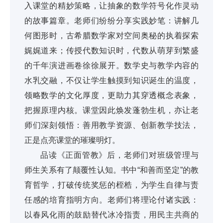
入课堂的精妙策略，让抽象的数学符号化作灵动
的故事篇章。老师们纷纷分享实践妙笔：讲解几
何图形时，古希腊数学家对空间奥秘的执着探索
娓娓道来；传授代数知识时，代数从萌芽到繁盛
的千年演进画卷徐徐展开。数学史与教学内容的
水乳交融，不仅让学生触摸到知识诞生的温度，
领略数学的文化厚度，更助力其穿透概念表象，
把握原理内核。课堂因此焕发蓬勃生机，亦让老
师们深刻领悟：善用教学资源、创新教学技法，
正是点亮课堂的璀璨明灯。
品读《正面管教》后，老师们对班级管理与
师生关系有了颠覆性认知。书中“和善而坚定”的教
育哲学，打破传统奖惩的桎梏，为学生自律与责
任感的培育指明方向。老师们将理论付诸实践：
以春风化雨的鼓励替代冰冷指责，用民主共商的