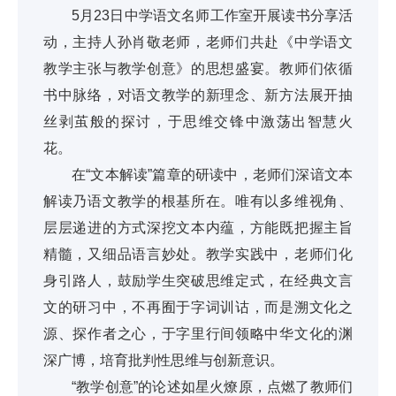
5月23日中学语文名师工作室开展读书分享活
动，主持人孙肖敬老师，老师们共赴《中学语文
教学主张与教学创意》的思想盛宴。教师们依循
书中脉络，对语文教学的新理念、新方法展开抽
丝剥茧般的探讨，于思维交锋中激荡出智慧火
花。
在“文本解读”篇章的研读中，老师们深谙文本
解读乃语文教学的根基所在。唯有以多维视角、
层层递进的方式深挖文本内蕴，方能既把握主旨
精髓，又细品语言妙处。教学实践中，老师们化
身引路人，鼓励学生突破思维定式，在经典文言
文的研习中，不再囿于字词训诂，而是溯文化之
源、探作者之心，于字里行间领略中华文化的渊
深广博，培育批判性思维与创新意识。
“教学创意”的论述如星火燎原，点燃了教师们