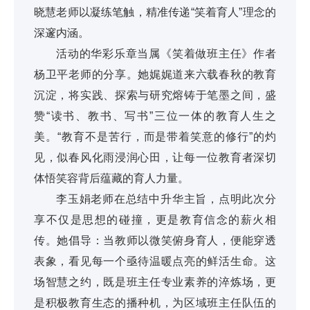
晓慧老师以凝练笔触，精准传递“笑着育人”理念的
深邃内涵。
活动的华彩乐章当属《笑着做班主任》作者
杨卫平老师的分享。她娓娓道来六载春秋的教育
沉淀，将实践、探索与研究熔铸于笔墨之间，盛
赞“读书、教书、写书”三位一体的教育人生之
美。“教育不是苦行，而是带着笑意的修行”的灼
见，似春风化雨浸润心田，让每一位教育者深切
体悟笑容背后蕴藏的育人力量。
李玉娟老师在总结中升华主旨，点明此次分
享不仅是思想的碰撞，更是教育信念的薪火相
传。她倡导：当教师以微笑俯身育人，便能穿透
表象，看见每一个亟待温暖点亮的鲜活生命。这
场智慧之约，既是班主任专业素养的淬炼场，更
是积极教育生态的播种机，为区域班主任队伍的