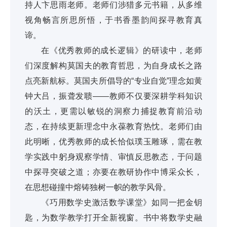
持人卞思雨老师。老师们涉猎多元书籍，从多维
视角畅言所思所悟，于书香墨韵间探寻教育真
谛。
在《优秀教师的成长逻辑》的研读中，老师
们深度解构莫国夫的教育哲思，为自身成长之路
点亮新航标。莫国夫所倡导的“专业自觉”理念如黄
钟大吕，振聋发聩——教师不仅要深耕学科知识
的沃土，更需以敏锐的洞察力捕捉教育前沿动
态，在持续更新理念中永葆教育热忱。老师们由
此明晰，优秀教师的成长恰似璞玉雕琢，需在教
学实践中躬身观察学情、审慎反思教态，于问题
中探寻突破之道；亦要在教研协作中博采众长，
在思想碰撞中熔铸独树一帜的教学风骨。
《巧用数学史激活数学课堂》如同一把金钥
匙，为数学教学打开全新视窗。书中将数学史融